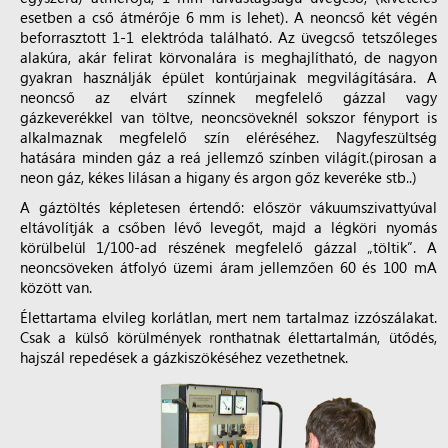
esetben a cső átmérője 6 mm is lehet). A neoncső két végén
beforrasztott 1-1 elektróda található. Az üvegcső tetszőleges
alakúra, akár felirat körvonalára is meghajlítható, de nagyon
gyakran használják épület kontúrjainak megvilágítására. A
neoncső az elvárt színnek megfelelő gázzal vagy
gázkeverékkel van töltve, neoncsöveknél sokszor fényport is
alkalmaznak megfelelő szín eléréséhez. Nagyfeszültség
hatására minden gáz a reá jellemző színben világít.(pirosan a
neon gáz, kékes lilásan a higany és argon gőz keveréke stb..)
A gáztöltés képletesen értendő: először vákuumszivattyúval
eltávolítják a csőben lévő levegőt, majd a légköri nyomás
körülbelül 1/100-ad részének megfelelő gázzal „töltik”. A
neoncsöveken átfolyó üzemi áram jellemzően 60 és 100 mA
között van.
Élettartama elvileg korlátlan, mert nem tartalmaz izzószálakat.
Csak a külső körülmények ronthatnak élettartalmán, ütődés,
hajszál repedések a gázkiszökéséhez vezethetnek.