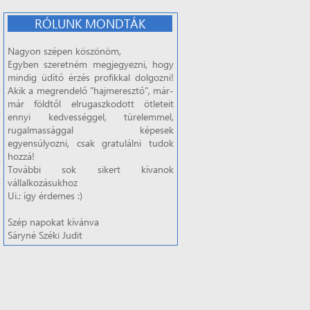
RÓLUNK MONDTÁK
Nagyon szépen köszönöm,
Egyben szeretném megjegyezni, hogy
mindig üdítő érzés profikkal dolgozni!
Akik a megrendelő "hajmeresztő", már-
már földtől elrugaszkodott ötleteit
ennyi kedvességgel, türelemmel,
rugalmassággal képesek
egyensúlyozni, csak gratulálni tudok
hozzá!
További sok sikert kívanok
vállalkozásukhoz
Ui.: így érdemes :)
Szép napokat kívánva
Sáryné Széki Judit