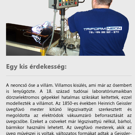
Egy kis érdekesség:
A neoncső őse a villám. Villamos kisülés, ami már az ősembert
is lenyűgözte. A 18. század tudósai laboratóriumaikban
dörzselektromos gépekkel hatalmas szikrákat keltettek, ezzel
modellezték a villámot. Az 1850-es években Heinrich Geissler
üvegfúvó mester kitűnő légszivattyút szerkesztett és
megoldotta az elektródok vákuumzáró beforrasztását az
üvegcsőbe. Ezeket a csöveket már légszivattyú nélkül, bárhol,
bármikor használni lehetett. Az üvegfúvó mesterek, akik az
üveg művészei is voltak, változatos formákat adtak a Geissler-