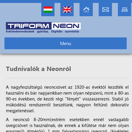
Reklámberendezések gyártása, Digitális nyomtatás
Menu
Tudnivalók a Neonról
A nagyfeszültségű neoncsövet az 1920-as évektől kezdték el
használni és bár napjainkban nem olyan népszerű, mint a 80-as
90-es években, de kezdi régi "fényét" visszaszerezni. Stabil jó
működésű rendszerről beszélünk, nagyon feltűnő dekoratív
megjelenéssel.
A neoncső 8-20mm(extrém esetekben ennél vastagabb
üvegcsövet is használnak, de ennek a kifűtése már nem olyan
egyszerű) átmérőjű, 1 mm falvastagságú üvegcső, (kivételes