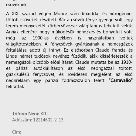
csöveknek.
A XIX. század végén Moore szén-dioxiddal és nitrogénnel
töltött csöveket készített. Bár a csövek fénye gyenge volt, egy
terem mennyezetét körbecsövezve világítani is lehetett velük.
Annak ellenére, hogy működésük nehézkes és bonyolult volt,
még az 1900-as években is használatban voltak
világítótestekben. A fénycsövek gyártásának a nemesgázok
feltalálása adott új irányt. Ez elsősorban Claude francia és
Linde német tudósok nevéhez fűződik, akik kikísérletezték a
nemesgázok olcsóbb előállítását. Claude mutatta be az 1910-
es párizsi autókiállításon az első neongázzal töltött,
gázkisülésű fénycsövet, és rövidesen megjelent az első
neonreklám egy párizsi fodrászszalon felett
"Carravalio"
felirattal.
Triform Neon Kft
Adószám: 12214602-2-13
Cím: