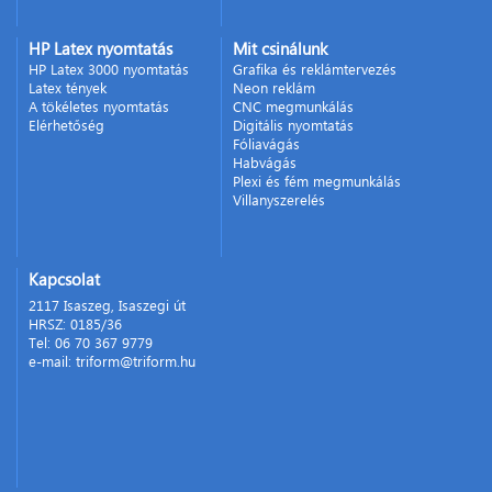
HP Latex nyomtatás
Mit csinálunk
HP Latex 3000 nyomtatás
Grafika és reklámtervezés
Latex tények
Neon reklám
A tökéletes nyomtatás
CNC megmunkálás
Elérhetőség
Digitális nyomtatás
Fóliavágás
Habvágás
Plexi és fém megmunkálás
Villanyszerelés
Kapcsolat
2117 Isaszeg, Isaszegi út
HRSZ: 0185/36
Tel: 06 70 367 9779
e-mail: triform@triform.hu