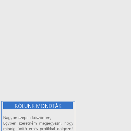
RÓLUNK MONDTÁK
Nagyon szépen köszönöm,
Egyben szeretném megjegyezni, hogy
mindig üdítő érzés profikkal dolgozni!