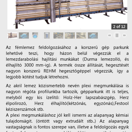
2 of 12
Az fémlemez feldolgozásához a korszerű gép parkunk
lehetővé teszi, hogy házon belül végezzük el a
lemezdarabolási hajlítási munkákat (Durma lemezolló, és
élhajlító 3000 mm-ig). A termék össze állítását, hegesztését
nagyon korszerű REHM hegesztőgéppel végezzük, így a
legjobb kötést tudjuk létrehozni.
Az akril lemez közismertebb nevén plexi megmunkálása is
nagyon régóta profilunkba tartozik, gépparkunk itt is teljes,
melyből egy kis ízelítő: Holz-Her lapszabászgép, Herz
élpolírozó, Herz élhajlító(kétzónás, egyzónás),Festool
kéziszerszámok stb.
A plexi megmunkáláshoz jól kell ismerni az alapanyag kémiai
tulajdonságit. (öntött vagy extrudált stb..) Az alapanyag
vastagságnak is fontos szerepe van, illetve a feldolgozás egyik