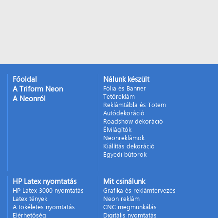
Főoldal
Nálunk készült
A Triform Neon
Fólia és Banner
Tetőreklám
A Neonról
Reklámtábla és Totem
Autódekoráció
Roadshow dekoráció
Élvilágítók
Neonreklámok
Kiállítás dekoráció
Egyedi bútorok
HP Latex nyomtatás
Mit csinálunk
HP Latex 3000 nyomtatás
Grafika és reklámtervezés
Latex tények
Neon reklám
A tökéletes nyomtatás
CNC megmunkálás
Elérhetőség
Digitális nyomtatás