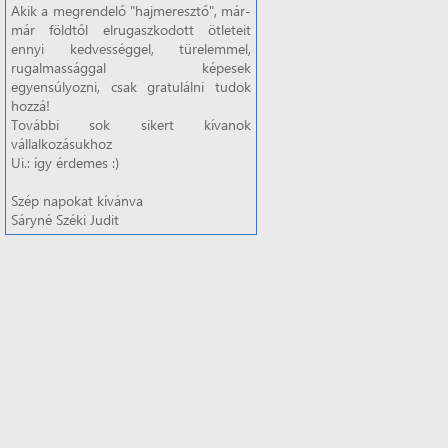
Akik a megrendelő "hajmeresztő", már-
már földtől elrugaszkodott ötleteit
ennyi kedvességgel, türelemmel,
rugalmassággal képesek
egyensúlyozni, csak gratulálni tudok
hozzá!
További sok sikert kívanok
vállalkozásukhoz
Ui.: így érdemes :)
Szép napokat kívánva
Sáryné Széki Judit