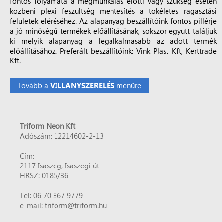
fontos folyamata a megmunkálás előtti vagy szükség esetén
közbeni plexi feszültség mentesítés a tökéletes ragasztási
felületek eléréséhez. Az alapanyag beszállítóink fontos pillérje
a jó minőségű termékek előállításának, sokszor együtt találjuk
ki melyik alapanyag a legalkalmasabb az adott termék
előállításához. Preferált beszállítóink: Vink Plast Kft, Kerttrade
Kft.
Tovább a
menüre
VILLANYSZERELÉS
Triform Neon Kft
Adószám: 12214602-2-13
Cím:
2117 Isaszeg, Isaszegi út
HRSZ: 0185/36
Tel: 06 70 367 9779
e-mail: triform@triform.hu