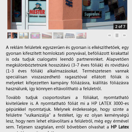
2 of 7
A reklám felületek egyszerűen és gyorsan is elkészíthetőek, egy
gyorsan kifeszített homlokzati ponyvával, befóliázott kirakattal
is oda tudjuk csalogatni leendő partnereinket. Alapvetően
megkülönböztetnünk hosszútávú (3-7 éves fóliák) és rövidtávú
(1-3 éves fóliák) alkalmazásokat. Természetesen vannak
speciálisan visszaszedhető ragasztóval ellátott fóliák is
melyeket kifejezetten kampány fóliázásra, kiállítás fóliázásra
használunk, így könnyen eltávolítható a felületről.
Tovább tudjuk csoportosítani a fóliákat, nyomtatható
kivitelűekre is. A nyomtatható fóliát mi a HP LATEX 3000-es
gépünkkel nyomtatjuk. Melynek érdekessége, hogy szinte a
felületre "vulkanizálja" a festéket, így ez olyan keménységű
lesz, hogy nem lehet eltávolítani a felületről, még egy érmével
sem. Teljesen szagtalan, erről bővebben olvashat a
HP Latex