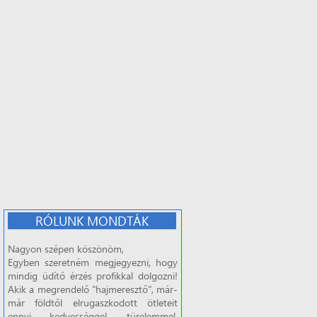
RÓLUNK MONDTÁK
Nagyon szépen köszönöm,
Egyben szeretném megjegyezni, hogy
mindig üdítő érzés profikkal dolgozni!
Akik a megrendelő "hajmeresztő", már-
már földtől elrugaszkodott ötleteit
ennyi kedvességgel, türelemmel,