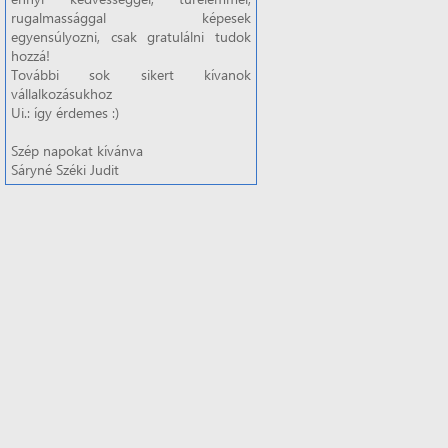
rugalmassággal képesek
egyensúlyozni, csak gratulálni tudok
hozzá!
További sok sikert kívanok
vállalkozásukhoz
Ui.: így érdemes :)
Szép napokat kívánva
Sáryné Széki Judit