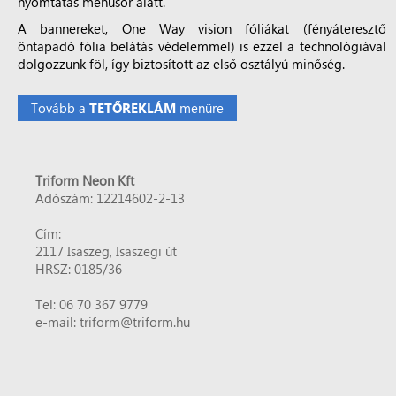
nyomtatás menüsor alatt.
A bannereket, One Way vision fóliákat (fényáteresztő
öntapadó fólia belátás védelemmel) is ezzel a technológiával
dolgozzunk föl, így biztosított az első osztályú minőség.
Tovább a
menüre
TETŐREKLÁM
Triform Neon Kft
Adószám: 12214602-2-13
Cím:
2117 Isaszeg, Isaszegi út
HRSZ: 0185/36
Tel: 06 70 367 9779
e-mail: triform@triform.hu