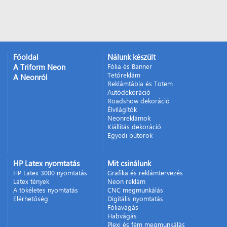
Főoldal
Nálunk készült
A Triform Neon
Fólia és Banner
Tetőreklám
A Neonról
Reklámtábla és Totem
Autódekoráció
Roadshow dekoráció
Élvilágítók
Neonreklámok
Kiállítás dekoráció
Egyedi bútorok
HP Latex nyomtatás
Mit csinálunk
HP Latex 3000 nyomtatás
Grafika és reklámtervezés
Latex tények
Neon reklám
A tökéletes nyomtatás
CNC megmunkálás
Elérhetőség
Digitális nyomtatás
Fóliavágás
Habvágás
Plexi és fém megmunkálás