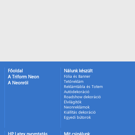
Főoldal
Nálunk készült
A Triform Neon
Fólia és Banner
Tetőreklám
A Neonról
Reklámtábla és Totem
Autódekoráció
Roadshow dekoráció
Élvilágítók
Neonreklámok
Kiállítás dekoráció
Egyedi bútorok
HP Latex nyomtatás
Mit csinálunk