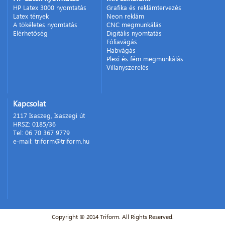
HP Latex 3000 nyomtatás
Grafika és reklámtervezés
Latex tények
Neon reklám
A tökéletes nyomtatás
CNC megmunkálás
Elérhetőség
Digitális nyomtatás
Fóliavágás
Habvágás
Plexi és fém megmunkálás
Villanyszerelés
Kapcsolat
2117 Isaszeg, Isaszegi út
HRSZ: 0185/36
Tel: 06 70 367 9779
e-mail: triform@triform.hu
Copyright © 2014 Triform. All Rights Reserved.