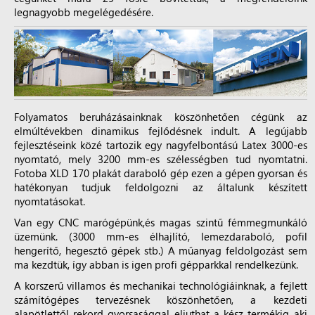
legnagyobb megelégedésére.
Folyamatos beruházásainknak köszönhetően cégünk az
elmúltévekben dinamikus fejlődésnek indult. A legújabb
fejlesztéseink közé tartozik egy nagyfelbontású Latex 3000-es
nyomtató, mely 3200 mm-es szélességben tud nyomtatni.
Fotoba XLD 170 plakát daraboló gép ezen a gépen gyorsan és
hatékonyan tudjuk feldolgozni az általunk készített
nyomtatásokat.
Van egy CNC marógépünk,és magas szintű fémmegmunkáló
üzemünk. (3000 mm-es élhajlító, lemezdaraboló, pofil
hengerítő, hegesztő gépek stb.) A műanyag feldolgozást sem
ma kezdtük, így abban is igen profi gépparkkal rendelkezünk.
A korszerű villamos és mechanikai technológiáinknak, a fejlett
számítógépes tervezésnek köszönhetően, a kezdeti
alapötlettől rekord gyorsasággal eljuthat a kész termékig aki