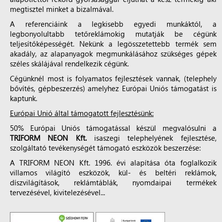
megtisztel minket a bizalmával.
A referenciáink a legkisebb egyedi munkáktól, a
legbonyolultabb tetőreklámokig mutatják be cégünk
teljesítőképességét. Nekünk a legösszetettebb termék sem
akadály, az alapanyagok megmunkálásához szükséges gépek
széles skálájával rendelkezik cégünk.
Cégünknél most is folyamatos fejlesztések vannak, (telephely
bővítés, gépbeszerzés) amelyhez Európai Uniós támogatást is
kaptunk.
Európai Unió által támogatott fejlesztésünk:
50% Európai Uniós támogatással készül megvalósulni a
TRIFORM NEON Kft.
isaszegi telephelyének fejlesztése,
szolgáltató tevékenységét támogató eszközök beszerzése:
A TRIFORM NEON Kft. 1996. évi alapítása óta foglalkozik
villamos világító eszközök, kül- és beltéri reklámok,
díszvilágítások, reklámtáblák, nyomdaipai termékek
tervezésével, kivitelezésével...