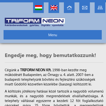
Reklámberendezések gyártása, Digitális nyomtatás
Menu
Engedje meg, hogy bemutatkozzunk!
Cégünk a
TRIFORM NEON Kft.
1998-ban kezdte meg
működését Budapesten, az Őrnagy u. 4. alatt. 2007-ben a
budapesti telephelyünk bővítési és fejlesztési szűkösségek
miatt Gödöllő közvetlen közelébe (Isaszeg) költözött ki.
A költözés jótékony hatásai közé tartozik a nagyobb volumenű
munkák, és a nagyobb megrendelések elvállalhatósága. A
telephely váltással egyszerre a kezdeti 12 főt foglalkoztató
cégünket mára 25 fősre bővítettük, a megrendelőink