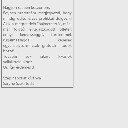
Nagyon szépen köszönöm,
Egyben szeretném megjegyezni, hogy
mindig üdítő érzés profikkal dolgozni!
Akik a megrendelő "hajmeresztő", már-
már földtől elrugaszkodott ötleteit
ennyi kedvességgel, türelemmel,
rugalmassággal képesek
egyensúlyozni, csak gratulálni tudok
hozzá!
További sok sikert kívanok
vállalkozásukhoz
Ui.: így érdemes :)
Szép napokat kívánva
Sáryné Széki Judit