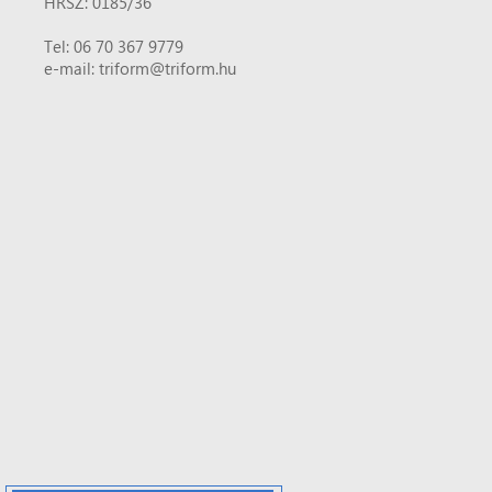
HRSZ: 0185/36
Tel: 06 70 367 9779
e-mail: triform@triform.hu