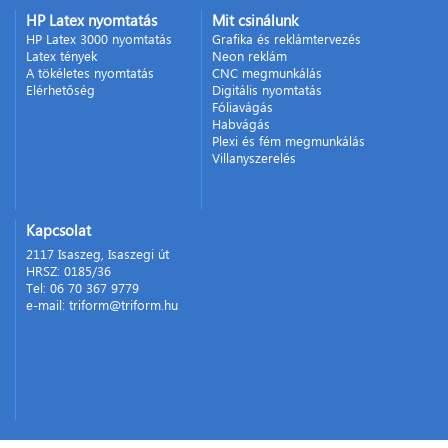
HP Latex nyomtatás
Mit csinálunk
HP Latex 3000 nyomtatás
Grafika és reklámtervezés
Latex tények
Neon reklám
A tökéletes nyomtatás
CNC megmunkálás
Elérhetőség
Digitális nyomtatás
Fóliavágás
Habvágás
Plexi és fém megmunkálás
Villanyszerelés
Kapcsolat
2117 Isaszeg, Isaszegi út
HRSZ: 0185/36
Tel: 06 70 367 9779
e-mail: triform@triform.hu