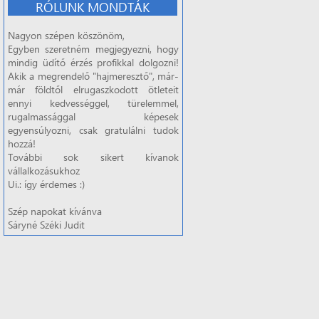
RÓLUNK MONDTÁK
Nagyon szépen köszönöm,
Egyben szeretném megjegyezni, hogy
mindig üdítő érzés profikkal dolgozni!
Akik a megrendelő "hajmeresztő", már-
már földtől elrugaszkodott ötleteit
ennyi kedvességgel, türelemmel,
rugalmassággal képesek
egyensúlyozni, csak gratulálni tudok
hozzá!
További sok sikert kívanok
vállalkozásukhoz
Ui.: így érdemes :)
Szép napokat kívánva
Sáryné Széki Judit