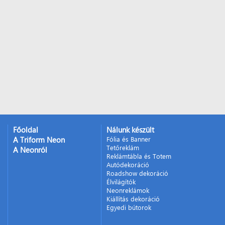
Főoldal
Nálunk készült
A Triform Neon
Fólia és Banner
Tetőreklám
A Neonról
Reklámtábla és Totem
Autódekoráció
Roadshow dekoráció
Élvilágítók
Neonreklámok
Kiállítás dekoráció
Egyedi bútorok